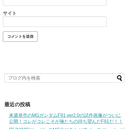
サイト
最近の投稿
来週発売のMGガンダムF91 ver2.0の試作画像がついに
公開！コレがコレこそが俺たちの待ち望んだF91だ！！