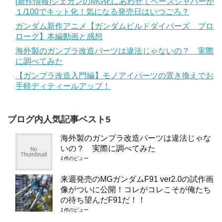
[新作情報]ジェガンのMG化にあわせてベースジャバーが
１/100でキット化！気になる発売日はいつごろ？
ガンダム新作アニメ【ガンダムビルドダイバーズ プロ
ローグ】本編動画と感想
海外製のガンプラ改造パーツは違法じゃないの？ 実際
に調べてみた
【ガンプラ改造入門編】モノアイパーツの置き換えでお
手軽ディティールアップ！
ブログ内人気記事ベスト5
海外製のガンプラ改造パーツは違法じゃな
いの？ 実際に調べてみた
1件のビュー
来週発売のMGガンダムF91 ver2.0の試作画
像がついに公開！コレがコレこそが俺たち
の待ち望んだF91だ！！
1件のビュー