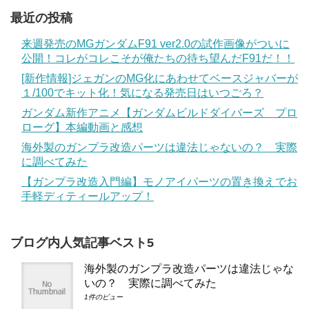
最近の投稿
来週発売のMGガンダムF91 ver2.0の試作画像がついに
公開！コレがコレこそが俺たちの待ち望んだF91だ！！
[新作情報]ジェガンのMG化にあわせてベースジャバーが
１/100でキット化！気になる発売日はいつごろ？
ガンダム新作アニメ【ガンダムビルドダイバーズ プロ
ローグ】本編動画と感想
海外製のガンプラ改造パーツは違法じゃないの？ 実際
に調べてみた
【ガンプラ改造入門編】モノアイパーツの置き換えでお
手軽ディティールアップ！
ブログ内人気記事ベスト5
海外製のガンプラ改造パーツは違法じゃな
いの？ 実際に調べてみた
1件のビュー