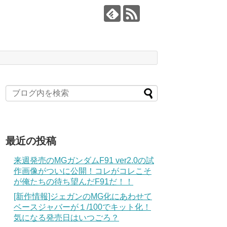
最近の投稿
来週発売のMGガンダムF91 ver2.0の試
作画像がついに公開！コレがコレこそ
が俺たちの待ち望んだF91だ！！
[新作情報]ジェガンのMG化にあわせて
ベースジャバーが１/100でキット化！
気になる発売日はいつごろ？