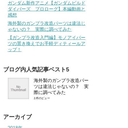
ガンダム新作アニメ【ガンダムビルド
ダイバーズ プロローグ】本編動画と
感想
海外製のガンプラ改造パーツは違法じ
ゃないの？ 実際に調べてみた
【ガンプラ改造入門編】モノアイパー
ツの置き換えでお手軽ディティールア
ップ！
ブログ内人気記事ベスト5
海外製のガンプラ改造パー
ツは違法じゃないの？ 実
際に調べてみた
1件のビュー
アーカイブ
2018年