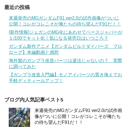
最近の投稿
来週発売のMGガンダムF91 ver2.0の試作画像がついに
公開！コレがコレこそが俺たちの待ち望んだF91だ！！
[新作情報]ジェガンのMG化にあわせてベースジャバーが
１/100でキット化！気になる発売日はいつごろ？
ガンダム新作アニメ【ガンダムビルドダイバーズ プロ
ローグ】本編動画と感想
海外製のガンプラ改造パーツは違法じゃないの？ 実際
に調べてみた
【ガンプラ改造入門編】モノアイパーツの置き換えでお
手軽ディティールアップ！
ブログ内人気記事ベスト5
来週発売のMGガンダムF91 ver2.0の試作画
像がついに公開！コレがコレこそが俺たち
の待ち望んだF91だ！！