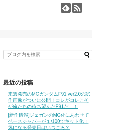
最近の投稿
来週発売のMGガンダムF91 ver2.0の試
作画像がついに公開！コレがコレこそ
が俺たちの待ち望んだF91だ！！
[新作情報]ジェガンのMG化にあわせて
ベースジャバーが１/100でキット化！
気になる発売日はいつごろ？