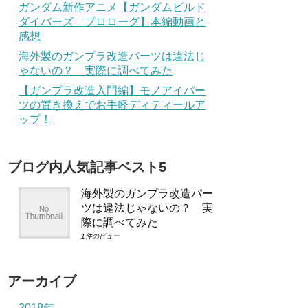
ガンダム新作アニメ【ガンダムビルド
ダイバーズ プロローグ】本編動画と
感想
海外製のガンプラ改造パーツは違法じ
ゃないの？ 実際に調べてみた
【ガンプラ改造入門編】モノアイパー
ツの置き換えでお手軽ディティールア
ップ！
ブログ内人気記事ベスト5
海外製のガンプラ改造パー
ツは違法じゃないの？ 実
際に調べてみた
1件のビュー
アーカイブ
2018年