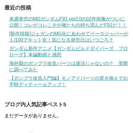
最近の投稿
来週発売のMGガンダムF91 ver2.0の試作画像がついに
公開！コレがコレこそが俺たちの待ち望んだF91だ！！
[新作情報]ジェガンのMG化にあわせてベースジャバーが
１/100でキット化！気になる発売日はいつごろ？
ガンダム新作アニメ【ガンダムビルドダイバーズ プロ
ローグ】本編動画と感想
海外製のガンプラ改造パーツは違法じゃないの？ 実際
に調べてみた
【ガンプラ改造入門編】モノアイパーツの置き換えでお
手軽ディティールアップ！
ブログ内人気記事ベスト5
まだデータがありません。