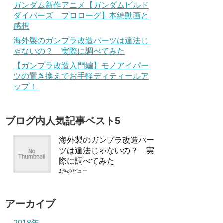
ガンダム新作アニメ【ガンダムビルド
ダイバーズ プロローグ】本編動画と
感想
海外製のガンプラ改造パーツは違法じ
ゃないの？ 実際に調べてみた
【ガンプラ改造入門編】モノアイパー
ツの置き換えでお手軽ディティールア
ップ！
ブログ内人気記事ベスト5
海外製のガンプラ改造パー
ツは違法じゃないの？ 実
際に調べてみた
1件のビュー
アーカイブ
2018年