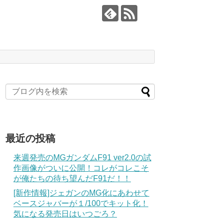
最近の投稿
来週発売のMGガンダムF91 ver2.0の試
作画像がついに公開！コレがコレこそ
が俺たちの待ち望んだF91だ！！
[新作情報]ジェガンのMG化にあわせて
ベースジャバーが１/100でキット化！
気になる発売日はいつごろ？